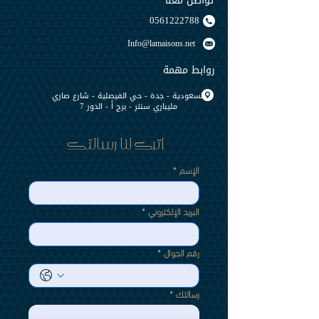
تواصل معنا
0561222788
Info@lamaisons.net
روابط مهمة
السعودية - جدة - حي الفيصلية - شارع صاري
مليباري سنتر - برج أ - الدور 7
اترك لنا رسالتك 
الإسم
*
البريد الإلكتروني
*
رقم الجوال
*
رسالتك
*