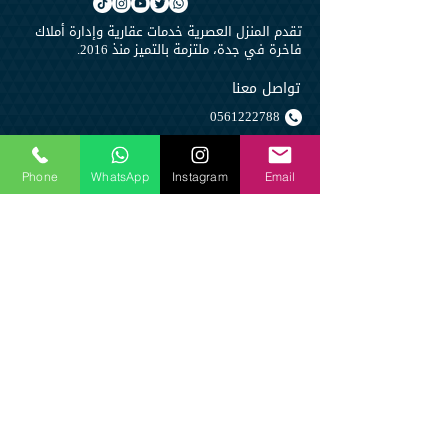
تقدم المنزل العصرية خدمات عقارية وإدارة أملاك
فاخرة في جدة، ملتزمة بالتميز منذ 2016.
تواصل معنا
0561222788
Info@lamaisons.net
Phone
WhatsApp
Instagram
Email
روابط مهمة
السعودية - جدة - حي الفيصلية - شارع صاري
مليباري سنتر - برج أ - الدور 7
اترك لنا رسالتك 
الإسم
*
البريد الإلكتروني
*
رقم الجوال
*