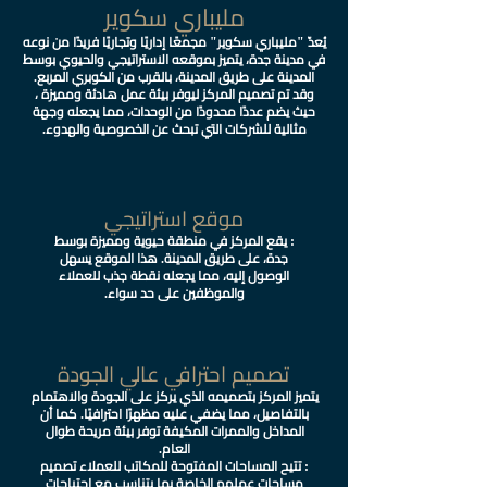
مليباري سكوير
يُعدّ "مليباري سكوير" مجمعًا إداريًا وتجاريًا فريدًا من نوعه
في مدينة جدة، يتميز بموقعه الاستراتيجي والحيوي بوسط
المدينة على طريق المدينة، بالقرب من الكوبري المربع.
وقد تم تصميم المركز ليوفر بيئة عمل هادئة ومميزة ،
حيث يضم عددًا محدودًا من الوحدات، مما يجعله وجهة
مثالية للشركات التي تبحث عن الخصوصية والهدوء.
موقع استراتيجي
: يقع المركز في منطقة حيوية ومميزة بوسط
جدة، على طريق المدينة. هذا الموقع يسهل
الوصول إليه، مما يجعله نقطة جذب للعملاء
والموظفين على حد سواء.
تصميم احترافي عالي الجودة
يتميز المركز بتصميمه الذي يركز على الجودة والاهتمام
بالتفاصيل، مما يضفي عليه مظهرًا احترافيًا. كما أن
المداخل والممرات المكيفة توفر بيئة مريحة طوال
العام.
: تتيح المساحات المفتوحة للمكاتب للعملاء تصميم
مساحات عملهم الخاصة بما يتناسب مع احتياجات