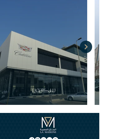
سكوير