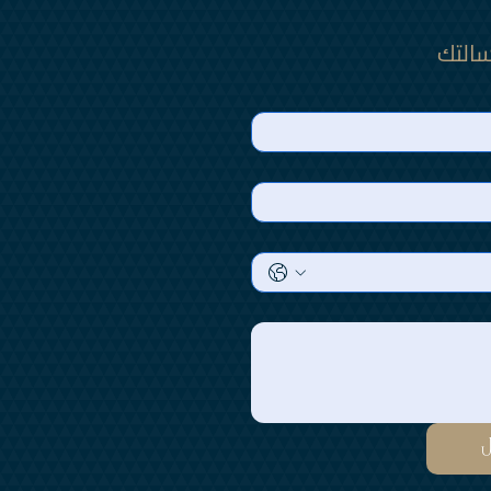
سالتك 
ل