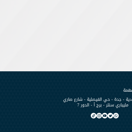
مهمة
ية - جدة - حي الفيصلية - شارع صاري
مليباري سنتر - برج أ - الدور 7